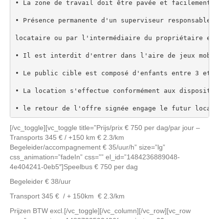
• La zone de travail doit être pavée et facilement ac
• Présence permanente d'un superviseur responsable, 
locataire ou par l'intermédiaire du propriétaire est 
• Il est interdit d'entrer dans l'aire de jeux mobil
• Le public cible est composé d'enfants entre 3 et 1
• La location s'effectue conformément aux dispositio
• le retour de l'offre signée engage le futur locata
[/vc_toggle][vc_toggle title=”Prijs/prix € 750 per dag/par jour –
Transports 345 € / +150 km € 2.3/km
Begeleider/accompagnement € 35/uur/h” size=”lg”
css_animation=”fadeIn” css=”” el_id=”1484236889048-
4e404241-0eb5″]Speelbus € 750 per dag
Begeleider € 38/uur
Transport 345 € / + 150km € 2.3/km
Prijzen BTW excl.[/vc_toggle][/vc_column][/vc_row][vc_row