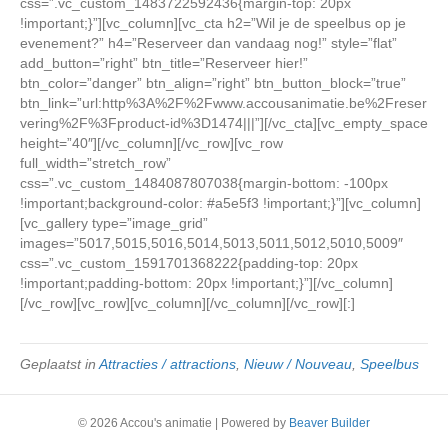
css=”.vc_custom_1483722592436{margin-top: 20px
!important;}”][vc_column][vc_cta h2=”Wil je de speelbus op je
evenement?” h4=”Reserveer dan vandaag nog!” style=”flat”
add_button=”right” btn_title=”Reserveer hier!”
btn_color=”danger” btn_align=”right” btn_button_block=”true”
btn_link=”url:http%3A%2F%2Fwww.accousanimatie.be%2Freser
vering%2F%3Fproduct-id%3D1474|||”][/vc_cta][vc_empty_space
height=”40″][/vc_column][/vc_row][vc_row
full_width=”stretch_row”
css=”.vc_custom_1484087807038{margin-bottom: -100px
!important;background-color: #a5e5f3 !important;}”][vc_column]
[vc_gallery type=”image_grid”
images=”5017,5015,5016,5014,5013,5011,5012,5010,5009″
css=”.vc_custom_1591701368222{padding-top: 20px
!important;padding-bottom: 20px !important;}”][/vc_column]
[/vc_row][vc_row][vc_column][/vc_column][/vc_row][:]
Geplaatst in
Attracties / attractions
,
Nieuw / Nouveau
,
Speelbus
© 2026 Accou's animatie
|
Powered by
Beaver Builder