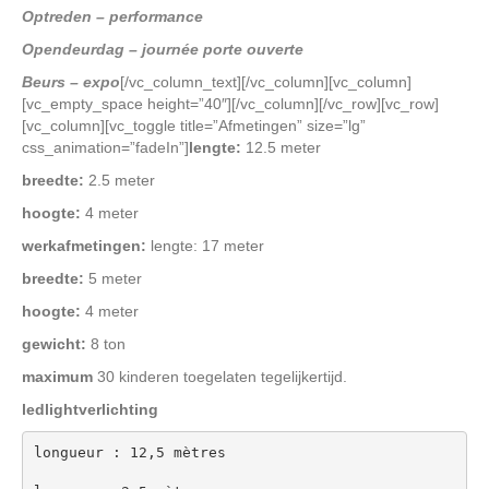
Optreden – performance
Opendeurdag – journée porte ouverte
Beurs – expo
[/vc_column_text][/vc_column][vc_column]
[vc_empty_space height=”40″][/vc_column][/vc_row][vc_row]
[vc_column][vc_toggle title=”Afmetingen” size=”lg”
css_animation=”fadeIn”]
lengte:
12.5 meter
breedte:
2.5 meter
hoogte:
4 meter
werkafmetingen:
lengte: 17 meter
breedte:
5 meter
hoogte:
4 meter
gewicht:
8 ton
maximum
30 kinderen toegelaten tegelijkertijd.
ledlightverlichting
longueur : 12,5 mètres
