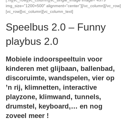
[:nl][vc_row][vc_column][vc_single_image image=”4979″
img_size=”1200×500″ alignment=”center”][/vc_column][/vc_row]
[vc_row][vc_column][vc_column_text]
Speelbus 2.0 – Funny
playbus 2.0
Mobiele indoorspeeltuin voor
kinderen met glijbaan, ballenbad,
discoruimte, wandspelen, vier op
’n rij, klimnetten, interactive
playzone, klimwand, tunnels,
drumstel, keyboard,… en nog
zoveel meer !